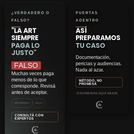
¿VERDADERO O
PUERTAS
FALSO?
ADENTRO
"LA ART
ASÍ
SIEMPRE
PREPARAMOS
PAGA LO
TU CASO
JUSTO"
Documentación,
pericias y audiencias.
FALSO
Nada al azar.
Muchas veces paga
menos de lo que
MÉTODO, NO
PROMESA
corresponde. Revisá
antes de aceptar.
↓
ESCRIBINOS AQUÍ ABAJO
VERDADERO
FALSO
CONSULTÁ CON
EXPERTOS