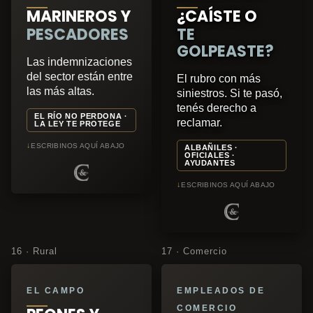
MARINEROS Y
¿CAÍSTE O
PESCADORES
TE
GOLPEASTE?
Las indemnizaciones
del sector están entre
El rubro con más
las más altas.
siniestros. Si te pasó,
tenés derecho a
EL RÍO NO PERDONA ·
reclamar.
LA LEY TE PROTEGE
↓
ESCRIBINOS AQUÍ ABAJO
ALBAÑILES ·
OFICIALES ·
AYUDANTES
↓
ESCRIBINOS AQUÍ ABAJO
16 · Rural
17 · Comercio
EL CAMPO
EMPLEADOS DE
COMERCIO