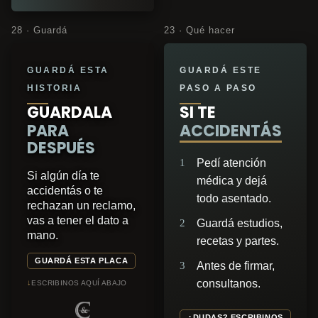
28 · Guardá
23 · Qué hacer
GUARDÁ ESTA
GUARDÁ ESTE
HISTORIA
PASO A PASO
GUARDALA
SI TE
PARA
ACCIDENTÁS
DESPUÉS
1
Pedí atención
Si algún día te
médica y dejá
accidentás o te
todo asentado.
rechazan un reclamo,
vas a tener el dato a
2
Guardá estudios,
mano.
recetas y partes.
GUARDÁ ESTA PLACA
3
Antes de firmar,
consultanos.
↓
ESCRIBINOS AQUÍ ABAJO
¿DUDAS? ESCRIBINOS