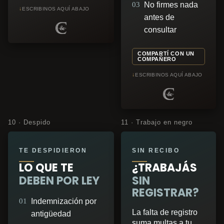
03
No firmes nada
↓
ESCRIBINOS AQUÍ ABAJO
antes de
consultar
COMPARTÍ CON UN
COMPAÑERO
↓
ESCRIBINOS AQUÍ ABAJO
10 · Despido
11 · Trabajo en negro
TE DESPIDIERON
SIN RECIBO
LO QUE TE
¿TRABAJÁS
DEBEN POR LEY
SIN
REGISTRAR?
01
Indemnización por
La falta de registro
antigüedad
suma multas a tu