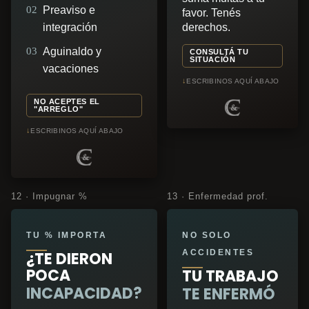
02
Preaviso e
favor. Tenés
integración
derechos.
03
Aguinaldo y
CONSULTÁ TU
SITUACIÓN
vacaciones
↓
ESCRIBINOS AQUÍ ABAJO
NO ACEPTES EL
"ARREGLO"
↓
ESCRIBINOS AQUÍ ABAJO
12 · Impugnar %
13 · Enfermedad prof.
TU % IMPORTA
NO SOLO
ACCIDENTES
¿TE DIERON
POCA
TU TRABAJO
INCAPACIDAD?
TE ENFERMÓ