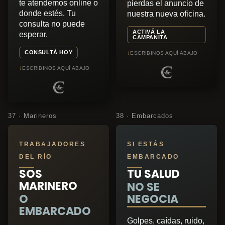
te atendemos online o
pierdas el anuncio de
donde estés. Tu
nuestra nueva oficina.
consulta no puede
ACTIVÁ LA
esperar.
CAMPANITA
CONSULTÁ HOY
↓
ESCRIBINOS AQUÍ ABAJO
↓
ESCRIBINOS AQUÍ ABAJO
37 · Marineros
38 · Embarcados
TRABAJADORES
SI ESTÁS
DEL RÍO
EMBARCADO
SOS
TU SALUD
MARINERO
NO SE
O
NEGOCIA
EMBARCADO
Golpes, caídas, ruido,