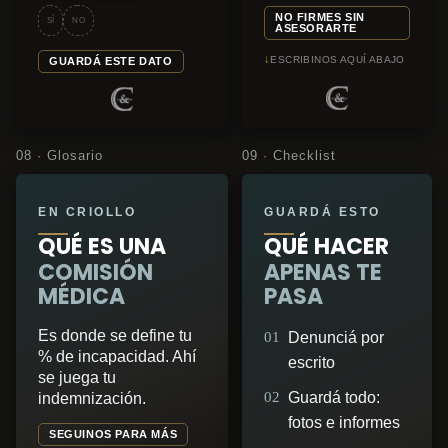
NO FIRMES SIN
SÍ
NO
ASESORARTE
↓
ESCRIBINOS AQUÍ ABAJO
GUARDÁ ESTE DATO
08 · Glosario
09 · Checklist
EN CRIOLLO
GUARDÁ ESTO
QUÉ ES UNA
QUÉ HACER
COMISIÓN
APENAS TE
MÉDICA
PASA
Es donde se define tu
01
Denunciá por
% de incapacidad. Ahí
escrito
se juega tu
02
Guardá todo:
indemnización.
fotos e informes
SEGUINOS PARA MÁS