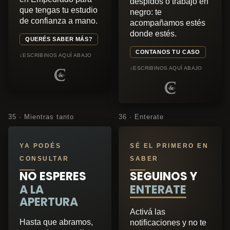
despidos o trabajo en
que tengas tu estudio
negro: te
de confianza a mano.
acompañamos estés
donde estés.
QUERÉS SABER MÁS?
CONTANOS TU CASO
↓
ESCRIBINOS AQUÍ ABAJO
↓
ESCRIBINOS AQUÍ ABAJO
35 · Mientras tanto
36 · Enterate
YA PODÉS
SÉ EL PRIMERO EN
CONSULTAR
SABER
NO ESPERES
SEGUINOS Y
A LA
ENTERATE
APERTURA
Activá las
Hasta que abramos,
notificaciones y no te