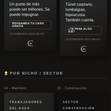
Un punto de más
Túnel carpiano,
puede ser millones. Se
lumbalgias,
puede impugnar.
hipoacusia.
También cuenta.
REVISAMOS TU CASO
GRATIS
¿TE PASA ALGO
ASÍ?
↓
ESCRIBINOS AQUÍ ABAJO
↓
ESCRIBINOS AQUÍ ABAJO
POR NICHO / SECTOR
14 · Marítimo
15 · Construcción
TRABAJADORES
SECTOR
DEL AGUA
CONSTRUCCIÓN