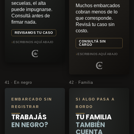
secuelas, el alta
Muchos embarcados
puede impugnarse.
cobran menos de lo
Consultá antes de
que corresponde.
firmar nada.
Revisá tu caso sin
costo.
REVISAMOS TU CASO
CONSULTÁ SIN
↓
ESCRIBINOS AQUÍ ABAJO
CARGO
↓
ESCRIBINOS AQUÍ ABAJO
41 · En negro
42 · Familia
EMBARCADO SIN
SI ALGO PASA A
REGISTRAR
BORDO
TRABAJÁS
TU FAMILIA
EN NEGRO?
TAMBIÉN
CUENTA