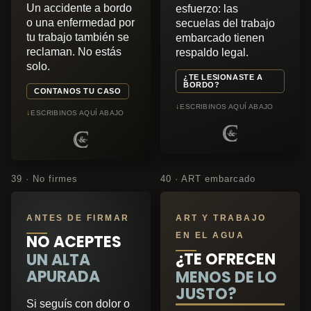
Un accidente a bordo
esfuerzo: las
o una enfermedad por
secuelas del trabajo
tu trabajo también se
embarcado tienen
reclaman. No estás
respaldo legal.
solo.
¿TE LESIONASTE A
BORDO?
CONTANOS TU CASO
↓
ESCRIBINOS AQUÍ ABAJO
↓
ESCRIBINOS AQUÍ ABAJO
39 · No firmes
40 · ART embarcado
ANTES DE FIRMAR
ART Y TRABAJO
EN EL AGUA
NO ACEPTES
¿TE OFRECEN
UN ALTA
APURADA
MENOS DE LO
JUSTO?
Si seguís con dolor o