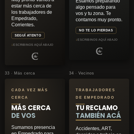
Estamos preparando
estar más cerca de
algo pensado para
los trabajadores de
vos y tu zona. Te
Empedrado,
contamos muy pronto.
Corrientes.
NO TE LO PIERDAS
SEGUÍ ATENTO
↓
ESCRIBINOS AQUÍ ABAJO
↓
ESCRIBINOS AQUÍ ABAJO
33 · Más cerca
34 · Vecinos
CADA VEZ MÁS
TRABAJADORES
CERCA
DE EMPEDRADO
MÁS CERCA
TU RECLAMO
DE VOS
TAMBIÉN ACÁ
Sumamos presencia
Accidentes, ART,
en Empedrado para