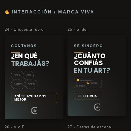
INTERACCIÓN / MARCA VIVA
24 · Encuesta rubro
25 · Slider
CONTANOS
SÉ SINCERO
¿EN QUÉ
¿CUÁNTO
CONFIÁS
TRABAJÁS?
EN TU ART?
OBRA
MAR
—————●
————
(deslizá
CAMPO
OTRO
el emoji)
TE LEEMOS
ASÍ TE AYUDAMOS
MEJOR
26 · V o F
27 · Detrás de escena