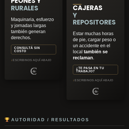
PEONES Y
CAJERAS
RURALES
Y
Maquinaria, esfuerzo
REPOSITORES
y jornadas largas
también generan
Estar muchas horas
derechos.
de pie, cargar peso o
un accidente en el
CONSULTÁ SIN
COSTO
local
también se
reclaman
.
↓
ESCRIBINOS AQUÍ ABAJO
¿TE PASA EN TU
TRABAJO?
↓
ESCRIBINOS AQUÍ ABAJO
AUTORIDAD / RESULTADOS