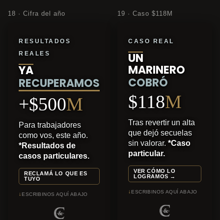
18 · Cifra del año
19 · Caso $118M
RESULTADOS
CASO REAL
REALES
UN
MARINERO
YA
COBRÓ
RECUPERAMOS
$118
M
+$500
M
Tras revertir un alta
Para trabajadores
que dejó secuelas
como vos, este año.
sin valorar.
*Caso
*Resultados de
particular.
casos particulares.
VER CÓMO LO
RECLAMÁ LO QUE ES
LOGRAMOS →
TUYO
↓
ESCRIBINOS AQUÍ ABAJO
↓
ESCRIBINOS AQUÍ ABAJO