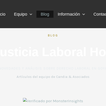
icio
Equipo
Blog
Información
Conta
BLOG
usticia Laboral H
NOVEDADES Y ANÁLISIS SOBRE DERECHO LABORAL EN GOY
Artículos del equipo de Candia & Asociados