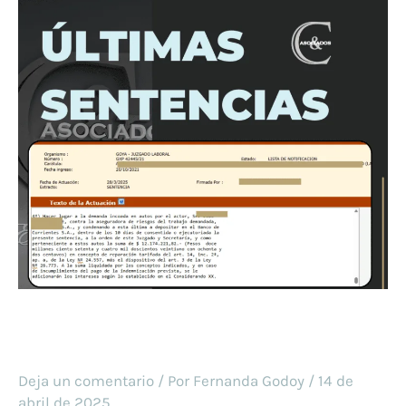
Deja un comentario
/ Por
Fernanda Godoy
/
14 de
abril de 2025