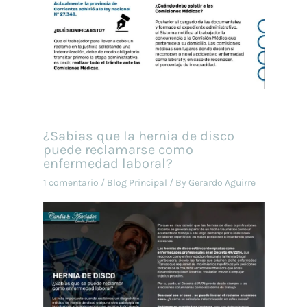
¿Sabias que la hernia de disco
puede reclamarse como
enfermedad laboral?
1 comentario
/
Blog Principal
/ By
Gerardo Aguirre