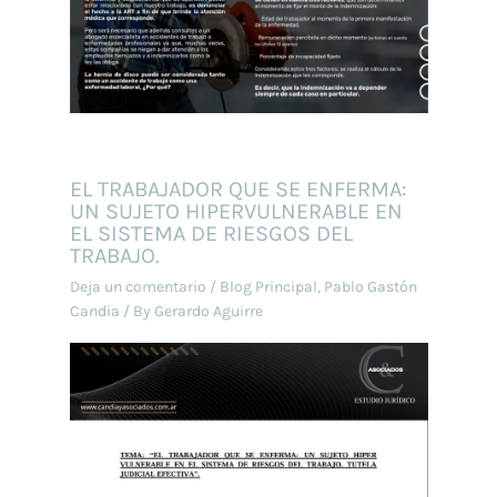
EL TRABAJADOR QUE SE ENFERMA:
UN SUJETO HIPERVULNERABLE EN
EL SISTEMA DE RIESGOS DEL
TRABAJO.
Deja un comentario
/
Blog Principal
,
Pablo Gastón
Candia
/ By
Gerardo Aguirre